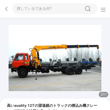
2
/
11
高いauality 12Tの望遠鏡のトラックの積込み機クレー