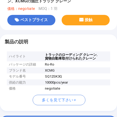
ン、XCMGの油圧トラック クレーン
価格：negotiate
MOQ：1 羽
ベストプライス
接触
製品の説明
,
トラックのローディング クレーン
ハイライト
貨物自動車取付けられたクレーン
パッケージの詳細
Ro-Ro
ブランド名
XCMG
モデル番号
SQ12SK3Q
供給の能力
10000pcs/year
価格
negotiate
多くを見て下さい