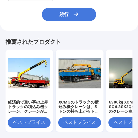
続行
推薦されたプロダクト
経済的で重い事の上昇
XCMGのトラックの積
6300kg XCMG
トラックの積込み機ク
込み機クレーンは、5
SQ6.3SK2Q
レーン、クレーンが付
トンの持ち上がるトラ
のクレーン車を
いている16トンのトラ
ック良質のクレーンを
む油圧装置
ック
取付けました
ベストプライス
ベストプライス
ベストプラ