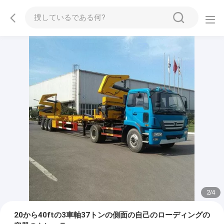
2
/
4
20から40ftの3車軸37トンの側面の自己のローディングの