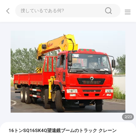
2
/
23
16トンSQ16SK4Q望遠鏡ブームのトラック クレーン