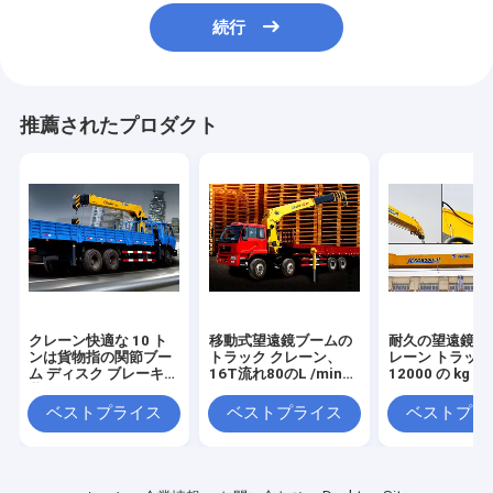
続行
推薦されたプロダクト
クレーン快適な 10 ト
移動式望遠鏡ブームの
耐久の望遠鏡の
ンは貨物指の関節ブー
トラック クレーン、
レーン トラッ
ム ディスク ブレーキと
16T流れ80のL /minの
12000 の kg 4
装備します
オイルの
kg クレーンを
した
ベストプライス
ベストプライス
ベストプラ