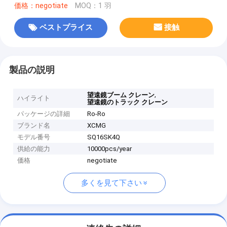
価格：negotiate
MOQ：1 羽
ベストプライス
接触
製品の説明
,
望遠鏡ブーム クレーン
ハイライト
望遠鏡のトラック クレーン
パッケージの詳細
Ro-Ro
ブランド名
XCMG
モデル番号
SQ16SK4Q
供給の能力
10000pcs/year
価格
negotiate
多くを見て下さい